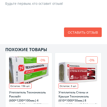
Будьте первым, кто оставит отзыв!
ОСТАВИТЬ ОТЗЫВ
ПОХОЖИЕ ТОВАРЫ
-0%
-0%
Остаток: 196 шт.
Остаток: 3 шт.
Утеплитель Технониколь
Утеплитель Стены и
Роклайт
Крыши Технониколь
(600*1200*100мм.) 4
(610*1000*50мм.) 8
плиты/2,88 кв.м./0,288
плит/4,88 м.кв/0,244 м.куб.