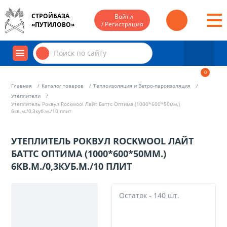
СТРОЙБАЗА
Войти
/ Регистрация
«ПУТИЛОВО»
0
Главная
Каталог товаров
Теплоизоляция и Ветро-пароизоляция
Утеплители
Утеплитель Роквул Rockwool Лайт Баттс Оптима (1000*600*50мм.)
6кв.м./0,3куб.м./10 плит
УТЕПЛИТЕЛЬ РОКВУЛ ROCKWOOL ЛАЙТ
БАТТС ОПТИМА (1000*600*50ММ.)
6КВ.М./0,3КУБ.М./10 ПЛИТ
Остаток - 140 шт.