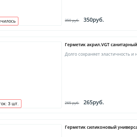
350руб.
350 руб.
нчилось
Герметик акрил.VGT санитарный 
Долго сохраняет эластичность и 
265руб.
265 руб.
ток:
3
шт.
Герметик силиконовый универс