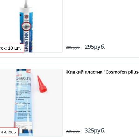
295руб.
295 руб.
ток:
10
шт.
Жидкий пластик "Cosmofen pllus-
325руб.
325 руб.
нчилось