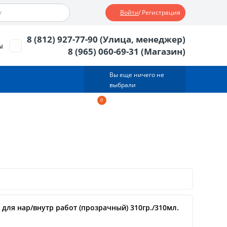
Войти
/ Регистрация
8 (812) 927-77-90 (Улица, менеджер)
ы
8 (965) 060-69-31 (Магазин)
Вы еще ничего не
выбрали
0
Корзина
0
тов.
0
руб.
для нар/внутр работ (прозрачный) 310гр./310мл.