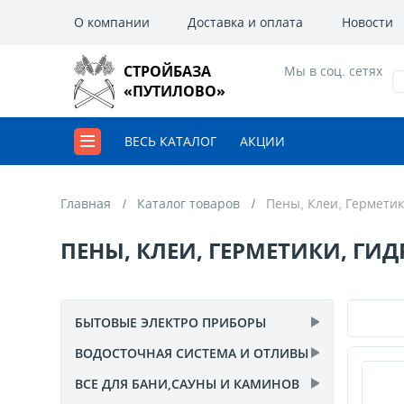
О компании
Доставка и оплата
Новости
СТРОЙБАЗА
Мы в соц. сетях
«ПУТИЛОВО»
ВЕСЬ КАТАЛОГ
АКЦИИ
Главная
Каталог товаров
Пены, Клеи, Гермети
ПЕНЫ, КЛЕИ, ГЕРМЕТИКИ, Г
БЫТОВЫЕ ЭЛЕКТРО ПРИБОРЫ
ВОДОСТОЧНАЯ СИСТЕМА И ОТЛИВЫ
Антенны и комплектующие
44
Плиты электрические
ВСЕ ДЛЯ БАНИ,САУНЫ И КАМИНОВ
13
Дождеприемники и каналы
7