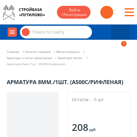
СТРОЙБАЗА
Войти
/ Регистрация
«ПУТИЛОВО»
0
Главная
Каталог товаров
Металлопрокат
Арматура и сетка арматурная
Арматура метал.
Арматура 8мм./1шт. (А500С/рифленая)
АРМАТУРА 8ММ./1ШТ. (А500С/РИФЛЕНАЯ)
Остаток - -5 шт.
208
руб.