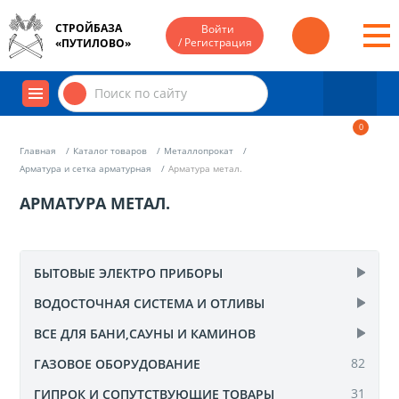
СТРОЙБАЗА
Войти
/ Регистрация
«ПУТИЛОВО»
0
Главная
Каталог товаров
Металлопрокат
Арматура и сетка арматурная
Арматура метал.
АРМАТУРА МЕТАЛ.
БЫТОВЫЕ ЭЛЕКТРО ПРИБОРЫ
ВОДОСТОЧНАЯ СИСТЕМА И ОТЛИВЫ
Антенны и комплектующие
44
Плиты электрические
ВСЕ ДЛЯ БАНИ,САУНЫ И КАМИНОВ
13
Дождеприемники и каналы
7
Вентиляторы
2
82
Металлическая система
ГАЗОВОЕ ОБОРУДОВАНИЕ
2
Ароматизаторы и веники для бани
10
Обогреватели
19
Система Docke Premium
63
31
Декор и мебель для сауны
ГИПРОК И СОПУТСТВУЮЩИЕ ТОВАРЫ
28