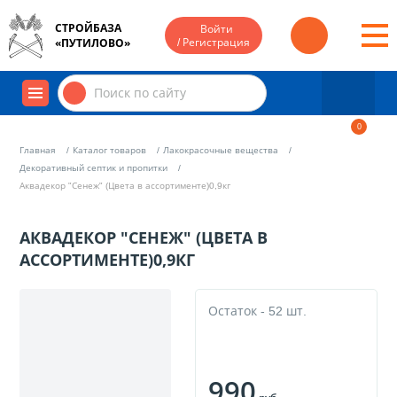
СТРОЙБАЗА
Войти
/ Регистрация
«ПУТИЛОВО»
0
Главная
Каталог товаров
Лакокрасочные вещества
Декоративный септик и пропитки
Аквадекор "Сенеж" (Цвета в ассортименте)0,9кг
АКВАДЕКОР "СЕНЕЖ" (ЦВЕТА В
АССОРТИМЕНТЕ)0,9КГ
Остаток - 52 шт.
990