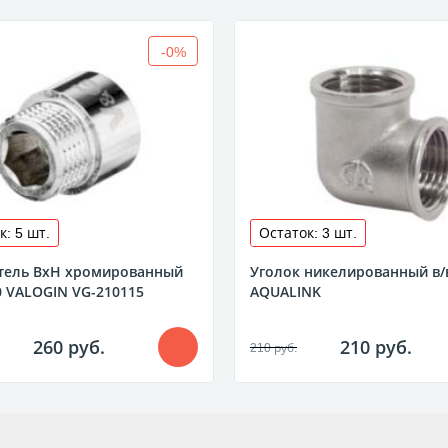
-0%
к: 5 шт.
Остаток: 3 шт.
тель ВхН хромированный
Уголок никелированный в/в
20 VALOGIN VG-210115
AQUALINK
260 руб.
210 руб.
210 руб.