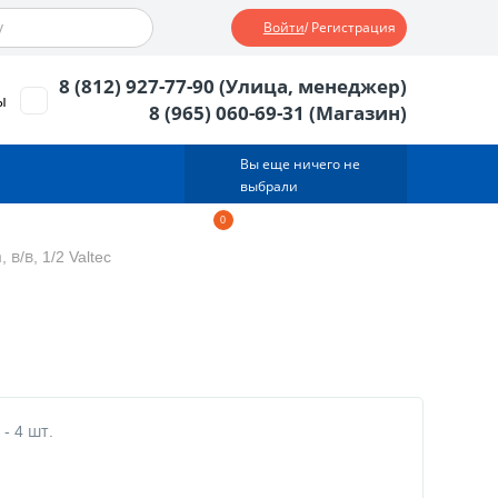
Войти
/ Регистрация
8 (812) 927-77-90 (Улица, менеджер)
ы
8 (965) 060-69-31 (Магазин)
Вы еще ничего не
выбрали
0
Корзина
0
тов.
0
руб.
в/в, 1/2 Valtec
- 4 шт.