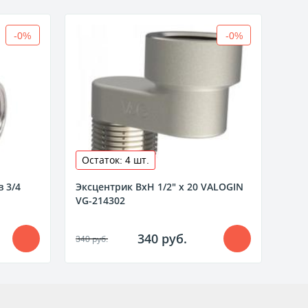
-0%
-0%
Остаток: 4 шт.
Ост
 3/4
Эксцентрик ВхН 1/2" х 20 VALOGIN
Трой
VG-214302
488 р
340 руб.
340 руб.