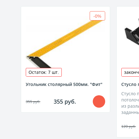
-0%
Остаток: 7 шт.
законч
Угольник столярный 500мм. "Фит"
Стусло 
Стусло 
потолоч
355 руб.
355 руб.
из разл
заданны
120 руб.