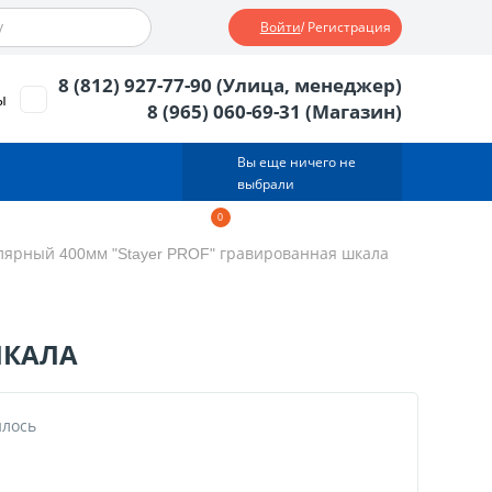
Войти
/ Регистрация
8 (812) 927-77-90 (Улица, менеджер)
ы
8 (965) 060-69-31 (Магазин)
Вы еще ничего не
выбрали
0
Корзина
0
тов.
0
руб.
лярный 400мм "Stayer PROF" гравированная шкала
ШКАЛА
илось