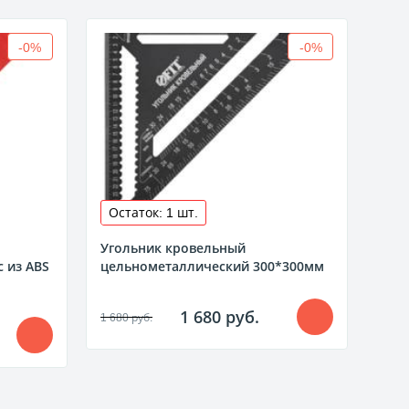
-0%
-0%
Остаток: 1 шт.
Ост
Угольник кровельный
Уго
 из ABS
цельнометаллический 300*300мм
уни
плас
1 680 руб.
1 680 руб.
335 р