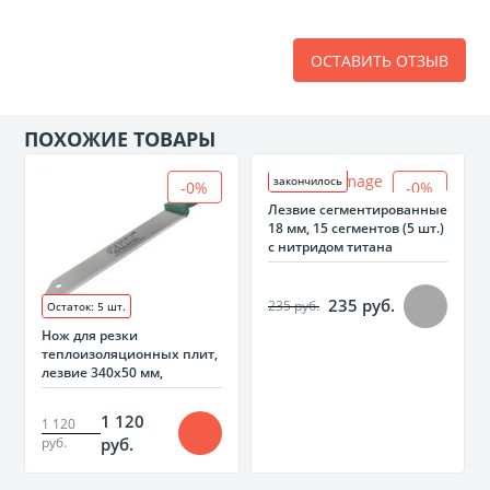
ОСТАВИТЬ ОТЗЫВ
ПОХОЖИЕ ТОВАРЫ
закончилось
-0%
-0%
Лезвие сегментированные
18 мм, 15 сегментов (5 шт.)
с нитридом титана
235 руб.
235 руб.
Остаток: 5 шт.
Нож для резки
теплоизоляционных плит,
лезвие 340х50 мм,
высокоуглеродистая сталь,
мягкая пластиковая ручка
1 120
1 120
10640 FIT
руб.
руб.