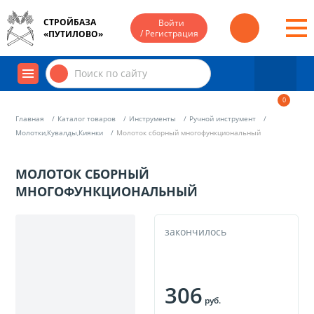
СТРОЙБАЗА
Войти
/ Регистрация
«ПУТИЛОВО»
0
Главная
Каталог товаров
Инструменты
Ручной инструмент
Молотки,Кувалды,Киянки
Молоток сборный многофункциональный
МОЛОТОК СБОРНЫЙ
МНОГОФУНКЦИОНАЛЬНЫЙ
закончилось
306
руб.