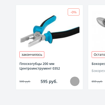
-0%
закончилось
Остато
Плоскогубцы 200 мм
Бокоре
Центроинструмент 0352
Бокорез
595 руб.
595 руб.
655 руб.