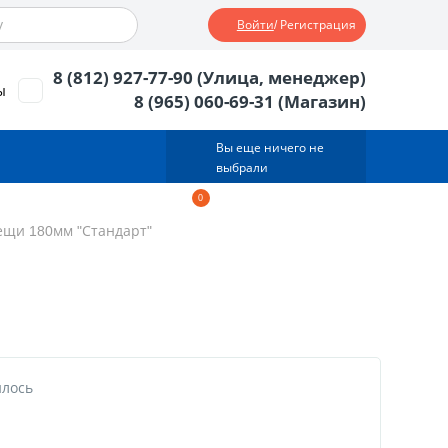
Войти
/ Регистрация
8 (812) 927-77-90 (Улица, менеджер)
ы
8 (965) 060-69-31 (Магазин)
Вы еще ничего не
выбрали
0
Корзина
0
тов.
0
руб.
ещи 180мм "Стандарт"
илось