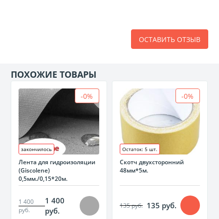
ОСТАВИТЬ ОТЗЫВ
ПОХОЖИЕ ТОВАРЫ
-0%
-0%
закончилось
Остаток: 5 шт.
Лента для гидроизоляции
Скотч двухсторонний
(Giscolene)
48мм*5м.
0,5мм./0,15*20м.
1 400
1 400
135 руб.
135 руб.
руб.
руб.