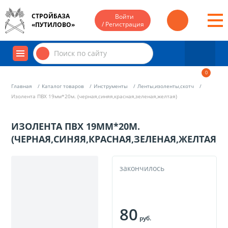
СТРОЙБАЗА
Войти
/ Регистрация
«ПУТИЛОВО»
0
Главная
Каталог товаров
Инструменты
Ленты,изоленты,скотч
Изолента ПВХ 19мм*20м. (черная,синяя,красная,зеленая,желтая)
ИЗОЛЕНТА ПВХ 19ММ*20М.
(ЧЕРНАЯ,СИНЯЯ,КРАСНАЯ,ЗЕЛЕНАЯ,ЖЕЛТАЯ)
закончилось
80
руб.