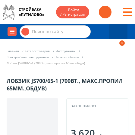
СТРОЙБАЗА
Войти
/ Регистрация
«ПУТИЛОВО»
0
Главная
Каталог товаров
Инструменты
Электро-бензо инструменты
Пилы и Лобзики
Лобзик JS700/65-1 (700Вт., макс.пропил 65мм.,обдув)
ЛОБЗИК JS700/65-1 (700ВТ., МАКС.ПРОПИЛ
65ММ.,ОБДУВ)
закончилось
3 620