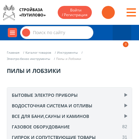
СТРОЙБАЗА
Войти
/ Регистрация
«ПУТИЛОВО»
0
Главная
Каталог товаров
Инструменты
Электро-бензо инструменты
Пилы и Лобзики
ПИЛЫ И ЛОБЗИКИ
БЫТОВЫЕ ЭЛЕКТРО ПРИБОРЫ
ВОДОСТОЧНАЯ СИСТЕМА И ОТЛИВЫ
Антенны и комплектующие
44
Плиты электрические
ВСЕ ДЛЯ БАНИ,САУНЫ И КАМИНОВ
13
Дождеприемники и каналы
7
Вентиляторы
2
82
Металлическая система
ГАЗОВОЕ ОБОРУДОВАНИЕ
2
Ароматизаторы и веники для бани
10
Обогреватели
19
Система Docke Premium
63
31
Декор и мебель для сауны
ГИПРОК И СОПУТСТВУЮЩИЕ ТОВАРЫ
28