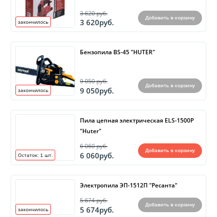
Черенки,топорище,штапик
47
3 620 руб.
Средства от вредителей
60
Добавить в корзину
3 620руб.
закончилось
Бензопила BS-45 "HUTER"
9 050 руб.
Добавить в корзину
9 050руб.
закончилось
Пила цепная электрическая ELS-1500P
"Huter"
6 060 руб.
Добавить в корзину
6 060руб.
Остаток:
1
шт.
Электропила ЭП-1512П "Ресанта"
5 674 руб.
Добавить в корзину
5 674руб.
закончилось