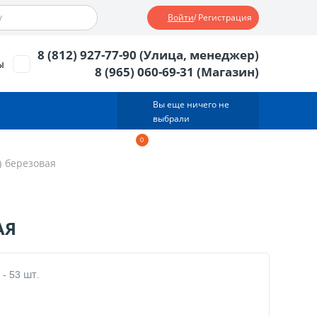
Войти
/ Регистрация
8 (812) 927-77-90 (Улица, менеджер)
ы
8 (965) 060-69-31 (Магазин)
Вы еще ничего не
выбрали
0
Корзина
0
тов.
0
руб.
) березовая
АЯ
 - 53 шт.