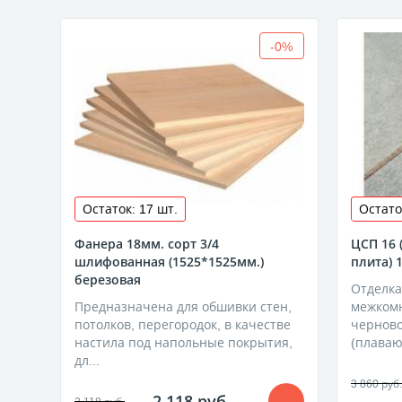
-0%
Остаток: 17 шт.
Остато
Фанера 18мм. сорт 3/4
ЦСП 16 
шлифованная (1525*1525мм.)
плита) 
березовая
Отделка
Предназначена для обшивки стен,
межкомн
потолков, перегородок, в качестве
черново
настила под напольные покрытия,
(плаваю
дл...
3 860 руб.
2 118 руб.
2 118 руб.