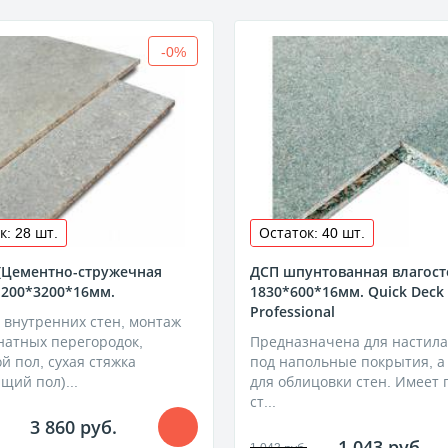
-0%
к: 28 шт.
Остаток: 40 шт.
(Цементно-стружечная
ДСП шпунтованная влагост
1200*3200*16мм.
1830*600*16мм. Quick Deck
Professional
 внутренних стен, монтаж
атных перегородок,
Предназначена для настила
й пол, сухая стяжка
под напольные покрытия, а
щий пол)...
для облицовки стен. Имеет 
ст...
3 860 руб.
1 043 руб.
1 043 руб.