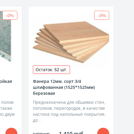
-0%
-0%
Остаток: 52 шт.
Ост
ойкая
Фанера 12мм. сорт 3/4
Фане
шлифованная (1525*1525мм)
шли
березовая
бер
 полов
Предназначена для обшивки стен,
Пре
 также
потолков, перегородок, в качестве
пото
по двум
настила под напольные покрытия,
нас
дл...
дл...
1 410 руб.
1 410 руб.
1 008